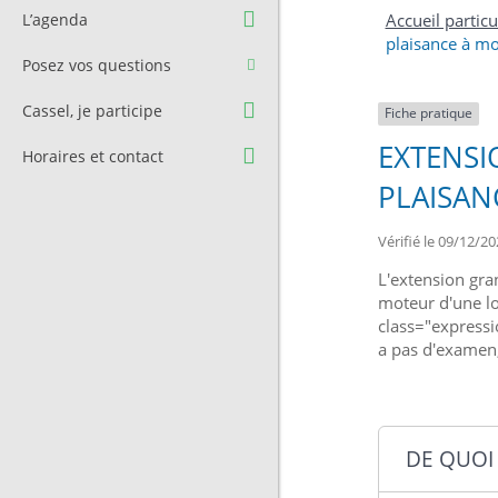
Question à l’équipe
Pré-réservation de salle
L’agenda
Accueil particu
municipale
plaisance à m
Transport
Posez vos questions
Contact et Accès
Stationnement
Cassel, je participe
Fiche pratique
Cimetière
EXTENSI
Horaires et contact
PLAISAN
Vérifié le 09/12/20
L'extension gra
moteur d'une lo
class="expressi
a pas d'examen,
DE QUOI S