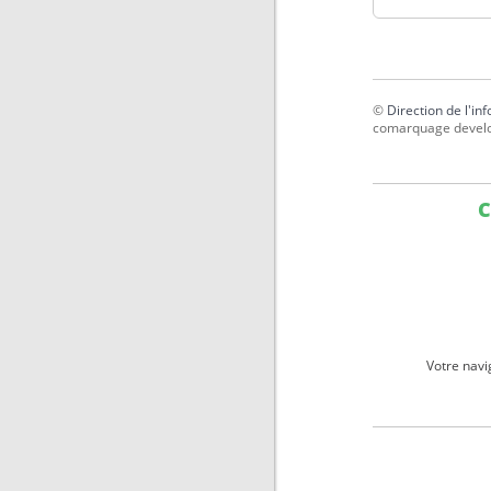
©
Direction de l'in
comarquage devel
C
Votre navi