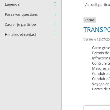
Question à l’équipe
Pré-réservation de salle
L’agenda
Accueil particu
municipale
Transport
Posez vos questions
Contact et Accès
Stationnement
Thème
Cassel, je participe
TRANSPO
Cimetière
Horaires et contact
Vérifié le 12/07/20
Carte grise
Permis de
Infractions
Contrôle t
Mesures an
Conduire e
Conduire à
Voyage en
Cartes de 