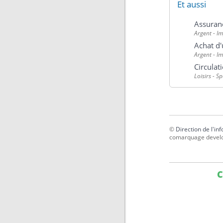
Et aussi
Assuran
Argent - I
Achat d'
Argent - I
Circulat
Loisirs - S
©
Direction de l'in
comarquage devel
C