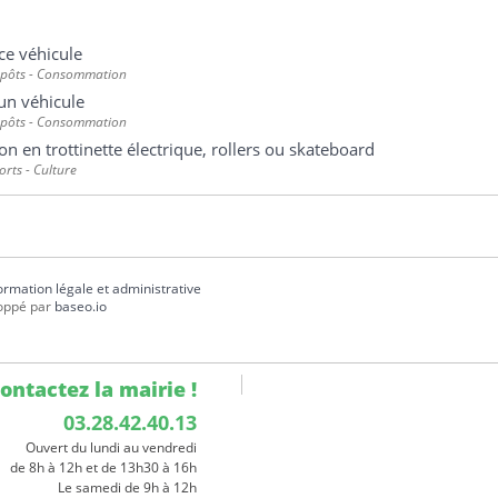
ce véhicule
mpôts - Consommation
un véhicule
mpôts - Consommation
ion en trottinette électrique, rollers ou skateboard
ports - Culture
formation légale et administrative
oppé par
baseo.io
ontactez la mairie !
03.28.42.40.13
Ouvert du lundi au vendredi
de 8h à 12h et de 13h30 à 16h
Le samedi de 9h à 12h