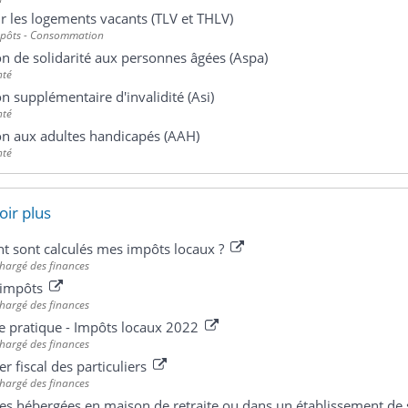
r les logements vacants (TLV et THLV)
mpôts - Consommation
on de solidarité aux personnes âgées (Aspa)
nté
on supplémentaire d'invalidité (Asi)
nté
on aux adultes handicapés (AAH)
nté
oir plus
 sont calculés mes impôts locaux ?
chargé des finances
s impôts
chargé des finances
e pratique - Impôts locaux 2022
chargé des finances
er fiscal des particuliers
chargé des finances
es hébergées en maison de retraite ou dans un établissement de