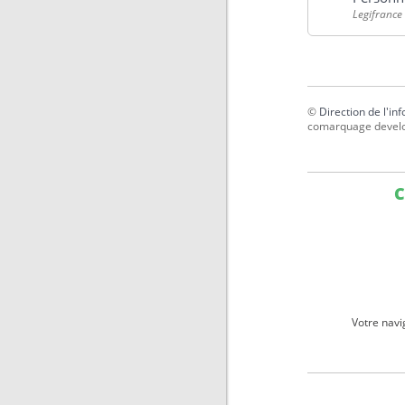
Legifrance
©
Direction de l'in
comarquage devel
C
Votre navi