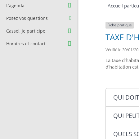
Question à l’équipe
Pré-réservation de salle
L’agenda
Accueil particu
municipale
Transport
Posez vos questions
Contact et Accès
Stationnement
Fiche pratique
Cassel, je participe
TAXE D'
Cimetière
Horaires et contact
Vérifié le 30/01/20
La taxe d'habit
d'habitation es
QUI DOIT
QUI PEUT
QUELS S