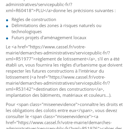
administratives/servicepublic-fr/?
xml=R60418">PLU</a>donne les précisions suivantes :
Règles de construction
Délimitations des zones à risques naturels ou
technologiques
Futurs projets d'aménagement locaux
Le <a href="https://www.cassel.fr/votre-
mairie/demarches-administratives/servicepublic-fr/?
xml=R51977">règlement de lotissement</a>, s'il en a été
établi un, vous fournira les règles d'urbanisme que doivent
respecter les futures constructions à l'intérieur du
lotissement (<a href="https://www.cassel.fr/votre-
mairie/demarches-administratives/servicepublic-fr/?
xml=R53142">destination des constructions</a>,
implantation des bâtiments, matériaux et couleurs...).
Pour <span class="miseenevidence">connaître les droits et
les obligations des colotis entre eux</span>, vous devez
consulter le <span class="miseenevidence"><a
href="https://www.cassel.fr/votre-mairie/demarches-
administratives/servicepublic-fr/?xml=R51976">cahier des