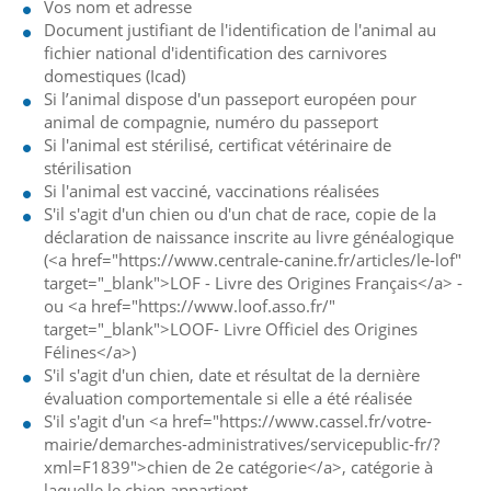
Vos nom et adresse
Document justifiant de l'identification de l'animal au
fichier national d'identification des carnivores
domestiques (Icad)
Si l’animal dispose d'un passeport européen pour
animal de compagnie, numéro du passeport
Si l'animal est stérilisé, certificat vétérinaire de
stérilisation
Si l'animal est vacciné, vaccinations réalisées
S'il s'agit d'un chien ou d'un chat de race, copie de la
déclaration de naissance inscrite au livre généalogique
(<a href="https://www.centrale-canine.fr/articles/le-lof"
target="_blank">LOF - Livre des Origines Français</a> -
ou <a href="https://www.loof.asso.fr/"
target="_blank">LOOF- Livre Officiel des Origines
Félines</a>)
S'il s'agit d'un chien, date et résultat de la dernière
évaluation comportementale si elle a été réalisée
S'il s'agit d'un <a href="https://www.cassel.fr/votre-
mairie/demarches-administratives/servicepublic-fr/?
xml=F1839">chien de 2e catégorie</a>, catégorie à
laquelle le chien appartient