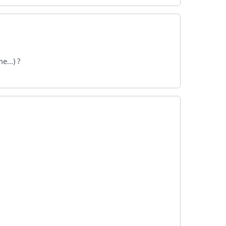
...) ?