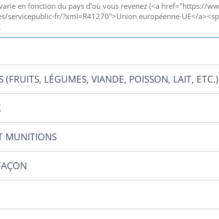
n varie en fonction du pays d'où vous revenez (<a href="https://w
ves/servicepublic-fr/?xml=R41270">Union européenne-UE</a><sp
.
 (FRUITS, LÉGUMES, VIANDE, POISSON, LAIT, ETC.)
X
T MUNITIONS
FAÇON