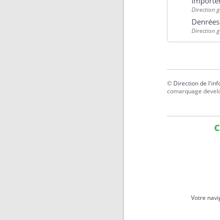
Importer
Direction g
Denrées 
Direction g
©
Direction de l'in
comarquage devel
C
Votre navi