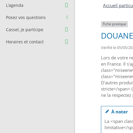
Question à l’équipe
Pré-réservation de salle
L’agenda
Accueil particu
municipale
Transport
Posez vos questions
Contact et Accès
Stationnement
Fiche pratique
Cassel, je participe
DOUANE 
Cimetière
Horaires et contact
Vérifié le 05/05/20
Lors de votre r
en France. Il s
class="miseene
class="miseene
D'autres produi
stricte</span>
ne la respectez
À noter
La <span clas
limitative</s