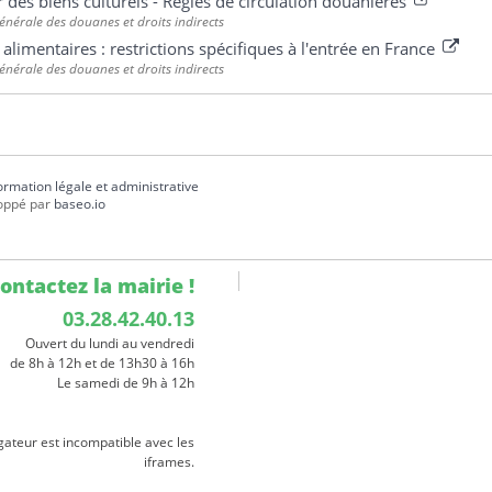
 des biens culturels - Règles de circulation douanières
énérale des douanes et droits indirects
alimentaires : restrictions spécifiques à l'entrée en France
énérale des douanes et droits indirects
formation légale et administrative
oppé par
baseo.io
ontactez la mairie !
03.28.42.40.13
Ouvert du lundi au vendredi
de 8h à 12h et de 13h30 à 16h
Le samedi de 9h à 12h
gateur est incompatible avec les
iframes.