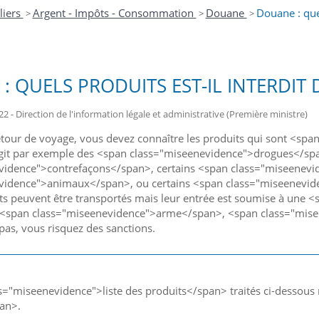
liers
Argent - Impôts - Consommation
Douane
Douane : quel
>
>
>
: QUELS PRODUITS EST-IL INTERDIT
22 - Direction de l'information légale et administrative (Première ministre)
etour de voyage, vous devez connaître les produits qui sont <sp
'agit par exemple des <span class="miseenevidence">drogues</sp
vidence">contrefaçons</span>, certains <span class="miseenev
vidence">animaux</span>, ou certains <span class="miseenevid
ts peuvent être transportés mais leur entrée est soumise à une
 (<span class="miseenevidence">arme</span>, <span class="miseen
 pas, vous risquez des sanctions.
s="miseenevidence">liste des produits</span> traités ci-dessous
pan>.