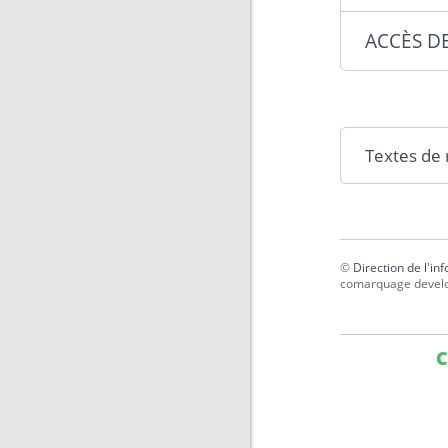
ACCÈS D
Textes de
©
Direction de l'in
comarquage devel
C