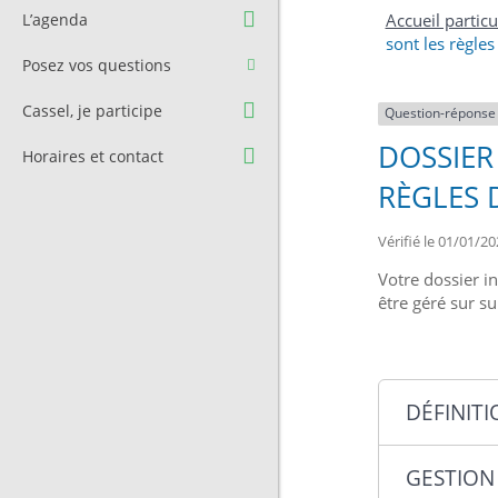
Question à l’équipe
Pré-réservation de salle
L’agenda
Accueil particu
municipale
sont les règles
Transport
Posez vos questions
Contact et Accès
Stationnement
Cassel, je participe
Question-réponse
Cimetière
DOSSIER
Horaires et contact
RÈGLES 
Vérifié le 01/01/20
Votre dossier in
être géré sur s
DÉFINIT
GESTION