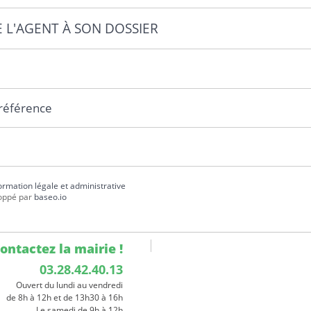
E L'AGENT À SON DOSSIER
 référence
formation légale et administrative
oppé par
baseo.io
ontactez la mairie !
03.28.42.40.13
Ouvert du lundi au vendredi
de 8h à 12h et de 13h30 à 16h
Le samedi de 9h à 12h