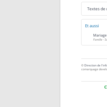
Textes de
Et aussi
Mariage
Famille - S
©
Direction de l'in
comarquage devel
C