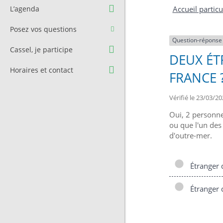
Question à l’équipe
Pré-réservation de salle
L’agenda
Accueil particu
municipale
Transport
Posez vos questions
Contact et Accès
Stationnement
Question-réponse
Cassel, je participe
DEUX ÉT
Cimetière
Horaires et contact
FRANCE 
Vérifié le 23/03/20
Oui, 2 personnes
ou que l'un des
d'outre-mer.
Étranger d
Étranger d