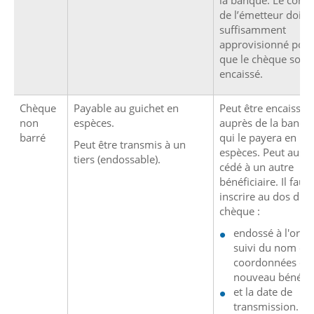
la banque. Le comp
de l’émetteur doit ê
suffisamment
approvisionné pou
que le chèque soit
encaissé.
Chèque
Payable au guichet en
Peut être encaissé
non
espèces.
auprès de la banqu
barré
qui le payera en
Peut être transmis à un
espèces. Peut aussi
tiers (endossable).
cédé à un autre
bénéficiaire. Il faut 
inscrire au dos du
chèque :
endossé à l'ordr
suivi du nom et 
coordonnées du
nouveau bénéfic
et la date de
transmission.