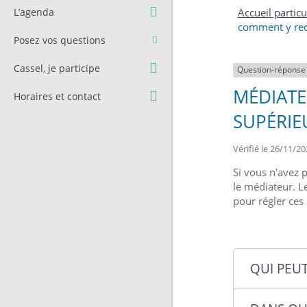
Question à l’équipe
Pré-réservation de salle
L’agenda
Accueil particu
municipale
comment y rec
Transport
Posez vos questions
Contact et Accès
Stationnement
Cassel, je participe
Question-réponse
Cimetière
MÉDIATE
Horaires et contact
SUPÉRIE
Vérifié le 26/11/20
Si vous n'avez 
le médiateur. L
pour régler ces
QUI PEUT 