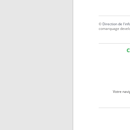
©
Direction de l'in
comarquage devel
C
Votre navi