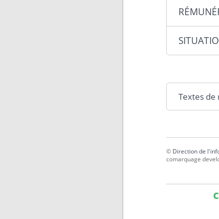
RÉMUNÉ
SITUATIO
Textes de
©
Direction de l'in
comarquage devel
C