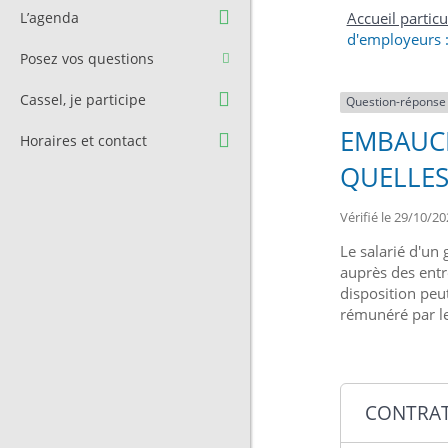
Question à l’équipe
Pré-réservation de salle
L’agenda
Accueil particu
municipale
d'employeurs : 
Transport
Posez vos questions
Contact et Accès
Stationnement
Cassel, je participe
Question-réponse
Cimetière
EMBAUCH
Horaires et contact
QUELLES
Vérifié le 29/10/20
Le salarié d'un
auprès des entr
disposition peu
rémunéré par l
CONTRAT