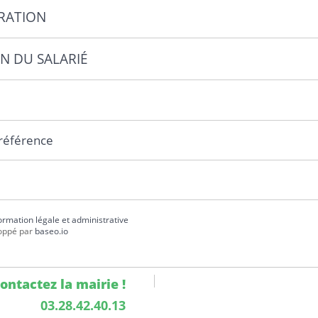
RATION
N DU SALARIÉ
 référence
formation légale et administrative
oppé par
baseo.io
ontactez la mairie !
03.28.42.40.13