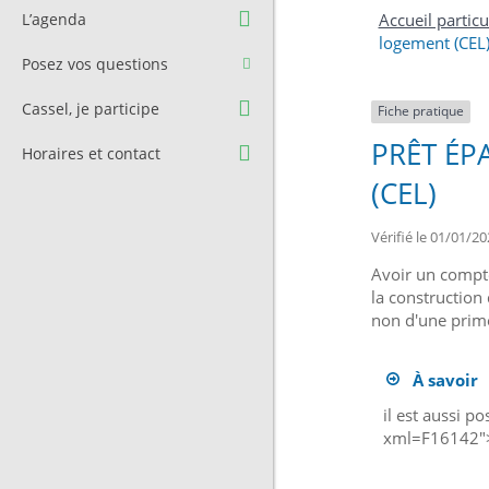
Question à l’équipe
Pré-réservation de salle
L’agenda
Accueil particu
municipale
logement (CEL
Transport
Posez vos questions
Contact et Accès
Stationnement
Cassel, je participe
Fiche pratique
Cimetière
PRÊT ÉP
Horaires et contact
(CEL)
Vérifié le 01/01/20
Avoir un compte
la construction
non d'une prime
À savoir
il est aussi p
xml=F16142">p