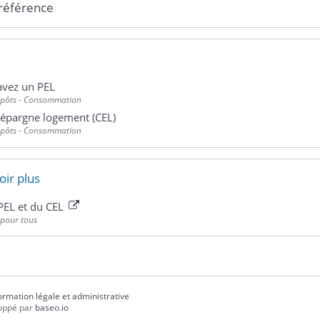
 référence
avez un PEL
mpôts - Consommation
épargne logement (CEL)
mpôts - Consommation
oir plus
PEL et du CEL
 pour tous
formation légale et administrative
oppé par
baseo.io