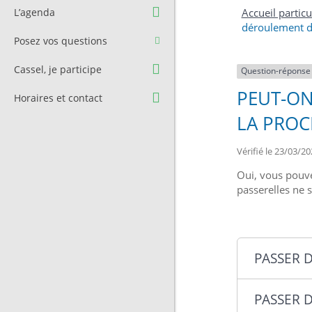
Question à l’équipe
Pré-réservation de salle
L’agenda
Accueil particu
municipale
déroulement d
Transport
Posez vos questions
Contact et Accès
Stationnement
Cassel, je participe
Question-réponse
Cimetière
PEUT-ON
Horaires et contact
LA PROC
Vérifié le 23/03/20
Oui, vous pouve
passerelles ne 
PASSER 
PASSER 