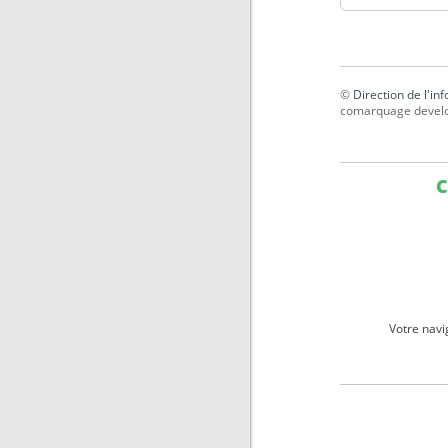
©
Direction de l'in
comarquage devel
C
Votre navi