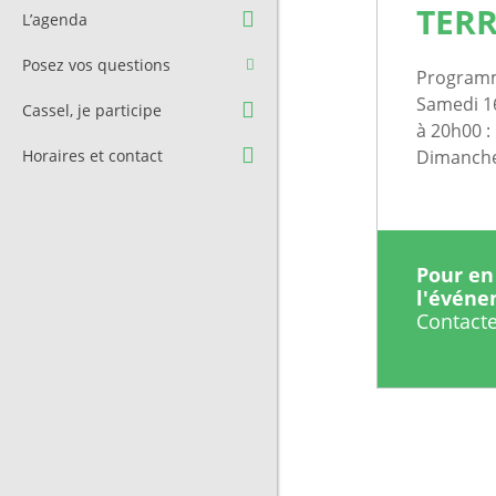
Question à l’équipe
Pré-réservation de salle
TER
L’agenda
municipale
Transport
Posez vos questions
Contact et Accès
Programm
Stationnement
Samedi 16
Cassel, je participe
Cimetière
à 20h00 :
Dimanche 
Horaires et contact
Pour en 
l'évén
Contacte