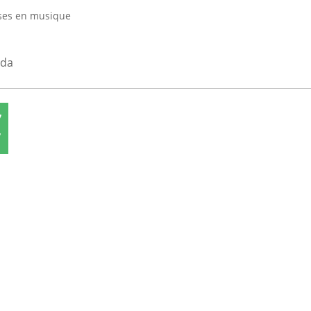
ses en musique
nda
7
7