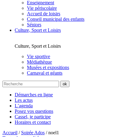
Enseignement
Vie périscolaire
Accueil de loisirs
Conseil municipal des enfants
Séniors
Culture, Sport et Loisirs
Culture, Sport et Loisirs
Vie sportive
Médiathèque
Musées et expositions
Carnaval et géants
Démarches en ligne
Les actus
L’agenda
Posez vos questions
Cassel, je participe
Horaires et contact
Accueil
/
Soirée Ados
/
noel1