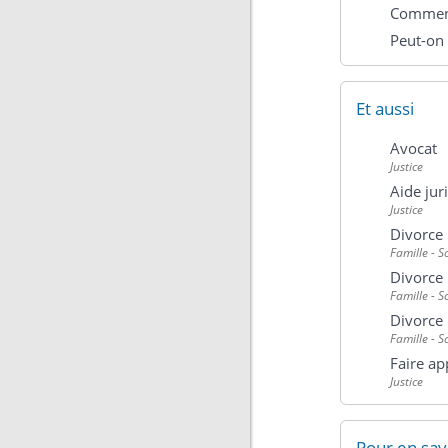
Comment 
Peut-on 
Et aussi
Avocat
Justice
Aide jur
Justice
Divorce 
Famille - S
Divorce
Famille - S
Divorce 
Famille - S
Faire ap
Justice
Pour en sav