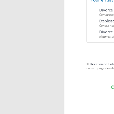
Divorce 
Commissio
Établiss
Conseil na
Divorce 
Notaires d
©
Direction de l'in
comarquage devel
C