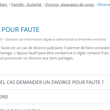
liers
Famille - Scolarité
Divorce, séparation de corps
Divorc
>
>
>
 POUR FAUTE
21 - Direction de l'information légale et administrative (Première ministre)
faute est un cas de divorce judiciaire. Il permet de faire constater
mariage. L'époux fautif peut être condamné à régler certains frai
peut prononcer un divorce aux torts partagés.
EL CAS DEMANDER UN DIVORCE POUR FAUTE ?
ONS