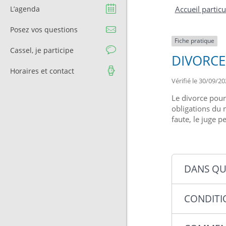
Question à l’équipe
Pré-réservation de salle
L’agenda
Accueil particu
municipale
Transport
Posez vos questions
Contact et Accès
Stationnement
Fiche pratique
Cassel, je participe
DIVORCE
Cimetière
Horaires et contact
Vérifié le 30/09/20
Le divorce pour 
obligations du 
faute, le juge 
DANS QU
CONDITI