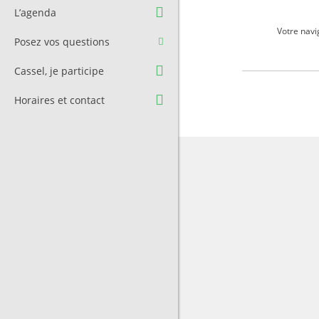
Question à l’équipe
Pré-réservation de salle
L’agenda
municipale
Transport
Votre navi
Posez vos questions
Contact et Accès
Stationnement
Cassel, je participe
Cimetière
Horaires et contact