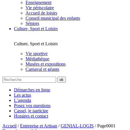
Enseignement
Vie périscolaire
Accueil de loisirs
Conseil municipal des enfants
Séniors
Culture, Sport et Loisirs
Culture, Sport et Loisirs
Vie sportive
Médiathèque
Musées et expositions
Carnaval et géants
Démarches en ligne
Les actus
L’agenda
Posez vos questions
Cassel, je participe
Horaires et contact
Accueil
/
Entreprise et Artisan
/
GENIAL-LOGIS
/
Page0001