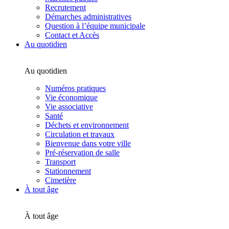
Recrutement
Démarches administratives
Question à l’équipe municipale
Contact et Accès
Au quotidien
Au quotidien
Numéros pratiques
Vie économique
Vie associative
Santé
Déchets et environnement
Circulation et travaux
Bienvenue dans votre ville
Pré-réservation de salle
Transport
Stationnement
Cimetière
À tout âge
À tout âge