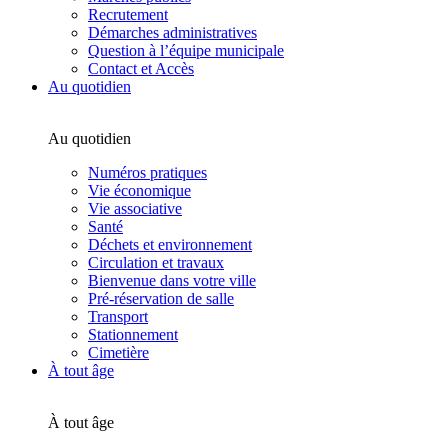
Recrutement
Démarches administratives
Question à l’équipe municipale
Contact et Accès
Au quotidien
Au quotidien
Numéros pratiques
Vie économique
Vie associative
Santé
Déchets et environnement
Circulation et travaux
Bienvenue dans votre ville
Pré-réservation de salle
Transport
Stationnement
Cimetière
À tout âge
À tout âge