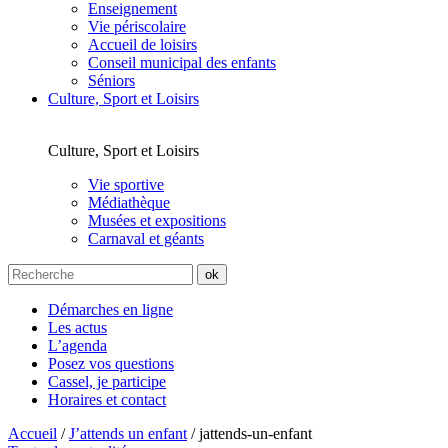
Enseignement
Vie périscolaire
Accueil de loisirs
Conseil municipal des enfants
Séniors
Culture, Sport et Loisirs
Culture, Sport et Loisirs
Vie sportive
Médiathèque
Musées et expositions
Carnaval et géants
Démarches en ligne
Les actus
L’agenda
Posez vos questions
Cassel, je participe
Horaires et contact
Accueil
/
J’attends un enfant
/
jattends-un-enfant