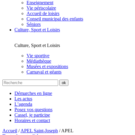
Enseignement
Vie périscolaire
Accueil de loisirs
Conseil municipal des enfants
Séniors
Culture, Sport et Loisirs
Culture, Sport et Loisirs
Vie sportive
Médiathèque
Musées et expositions
Carnaval et géants
Démarches en ligne
Les actus
L’agenda
Posez vos questions
Cassel, je participe
Horaires et contact
Accueil
/
APEL Saint-Joseph
/
APEL