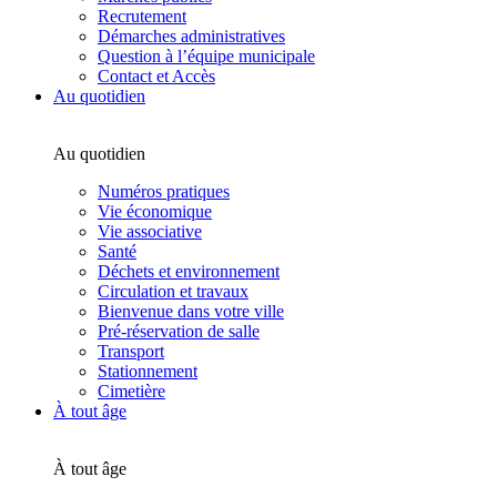
Recrutement
Démarches administratives
Question à l’équipe municipale
Contact et Accès
Au quotidien
Au quotidien
Numéros pratiques
Vie économique
Vie associative
Santé
Déchets et environnement
Circulation et travaux
Bienvenue dans votre ville
Pré-réservation de salle
Transport
Stationnement
Cimetière
À tout âge
À tout âge