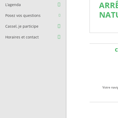
Question à l’équipe
Pré-réservation de salle
ARR
L’agenda
municipale
Transport
NAT
Posez vos questions
Contact et Accès
Stationnement
Cassel, je participe
Cimetière
Horaires et contact
C
Votre navi