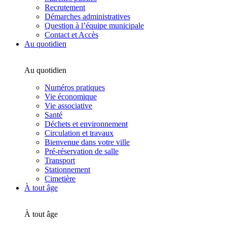
Recrutement
Démarches administratives
Question à l’équipe municipale
Contact et Accès
Au quotidien
Au quotidien
Numéros pratiques
Vie économique
Vie associative
Santé
Déchets et environnement
Circulation et travaux
Bienvenue dans votre ville
Pré-réservation de salle
Transport
Stationnement
Cimetière
À tout âge
À tout âge