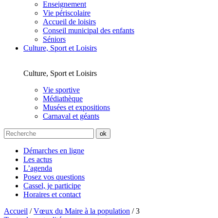
Enseignement
Vie périscolaire
Accueil de loisirs
Conseil municipal des enfants
Séniors
Culture, Sport et Loisirs
Culture, Sport et Loisirs
Vie sportive
Médiathèque
Musées et expositions
Carnaval et géants
Démarches en ligne
Les actus
L’agenda
Posez vos questions
Cassel, je participe
Horaires et contact
Accueil
/
Vœux du Maire à la population
/
3