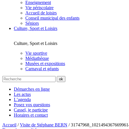
Enseignement
Vie périscolaire
Accueil de loisirs
Conseil municipal des enfants
Séniors
Culture, Sport et Loisirs
Culture, Sport et Loisirs
Vie sportive
Médiathèque
Musées et expositions
Carnaval et géants
Démarches en ligne
Les actus
L’agenda
Posez vos questions
Cassel, je participe
Horaires et contact
Accueil
/
Visite de Stéphane BERN
/
31747968_1021494367669961