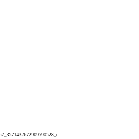
67_3571432672909590528_n