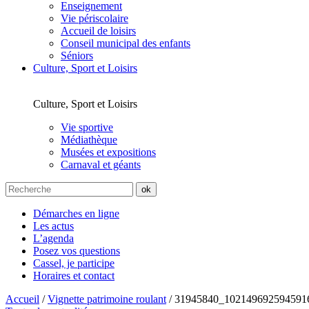
Enseignement
Vie périscolaire
Accueil de loisirs
Conseil municipal des enfants
Séniors
Culture, Sport et Loisirs
Culture, Sport et Loisirs
Vie sportive
Médiathèque
Musées et expositions
Carnaval et géants
Démarches en ligne
Les actus
L’agenda
Posez vos questions
Cassel, je participe
Horaires et contact
Accueil
/
Vignette patrimoine roulant
/
31945840_102149692594591