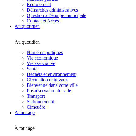
Recrutement
Démarches administratives
Question à l’équipe municipale
Contact et Accès
Au quotidien
Au quotidien
Numéros pratiques
Vie économique
Vie associative
Santé
Déchets et environnement
Circulation et travaux
Bienvenue dans votre ville
Pré-réservation de salle
Transport
Stationnement
Cimetière
À tout âge
À tout âge