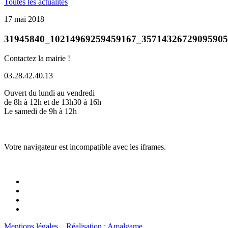
Toutes les actualités
17 mai 2018
31945840_10214969259459167_3571432672909590
Contactez la mairie !
03.28.42.40.13
Ouvert du lundi au vendredi
de 8h à 12h et de 13h30 à 16h
Le samedi de 9h à 12h
Votre navigateur est incompatible avec les iframes.
Mentions légales
Réalisation : Amalgame