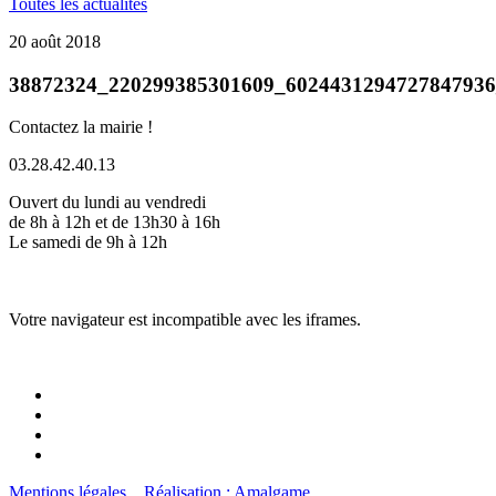
Toutes les actualités
20 août 2018
38872324_220299385301609_602443129472784793
Contactez la mairie !
03.28.42.40.13
Ouvert du lundi au vendredi
de 8h à 12h et de 13h30 à 16h
Le samedi de 9h à 12h
Votre navigateur est incompatible avec les iframes.
Mentions légales
Réalisation : Amalgame