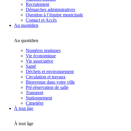
Recrutement
Démarches administratives
Question à l’équipe municipale
Contact et Accès
Au quotidien
Au quotidien
Numéros pratiques
Vie économique
Vie associative
Santé
Déchets et environnement
Circulation et travaux
Bienvenue dans votre ville
Pré-réservation de salle
Transport
Stationnement
Cimetière
À tout âge
À tout âge