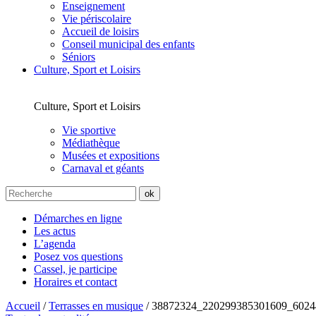
Enseignement
Vie périscolaire
Accueil de loisirs
Conseil municipal des enfants
Séniors
Culture, Sport et Loisirs
Culture, Sport et Loisirs
Vie sportive
Médiathèque
Musées et expositions
Carnaval et géants
Démarches en ligne
Les actus
L’agenda
Posez vos questions
Cassel, je participe
Horaires et contact
Accueil
/
Terrasses en musique
/
38872324_220299385301609_6024