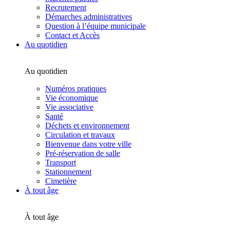
Recrutement
Démarches administratives
Question à l’équipe municipale
Contact et Accès
Au quotidien
Au quotidien
Numéros pratiques
Vie économique
Vie associative
Santé
Déchets et environnement
Circulation et travaux
Bienvenue dans votre ville
Pré-réservation de salle
Transport
Stationnement
Cimetière
À tout âge
À tout âge