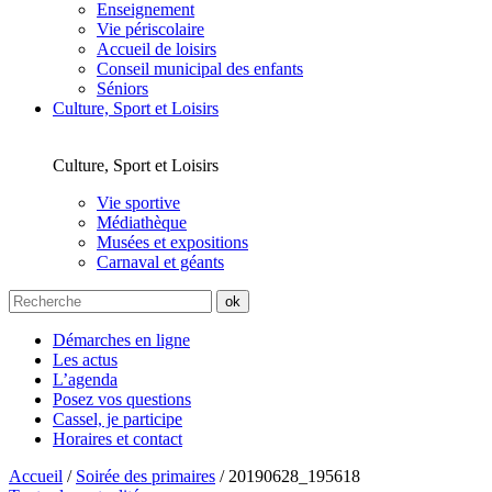
Enseignement
Vie périscolaire
Accueil de loisirs
Conseil municipal des enfants
Séniors
Culture, Sport et Loisirs
Culture, Sport et Loisirs
Vie sportive
Médiathèque
Musées et expositions
Carnaval et géants
Démarches en ligne
Les actus
L’agenda
Posez vos questions
Cassel, je participe
Horaires et contact
Accueil
/
Soirée des primaires
/
20190628_195618