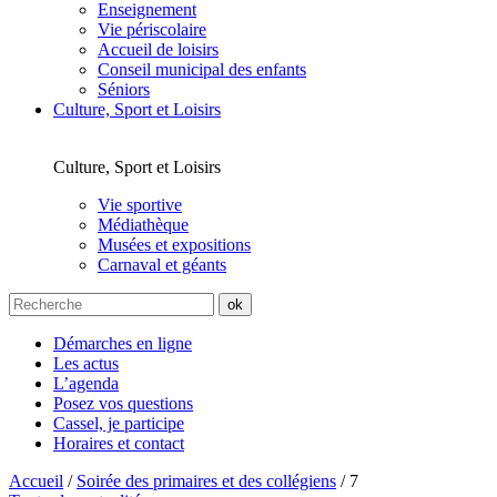
Enseignement
Vie périscolaire
Accueil de loisirs
Conseil municipal des enfants
Séniors
Culture, Sport et Loisirs
Culture, Sport et Loisirs
Vie sportive
Médiathèque
Musées et expositions
Carnaval et géants
Démarches en ligne
Les actus
L’agenda
Posez vos questions
Cassel, je participe
Horaires et contact
Accueil
/
Soirée des primaires et des collégiens
/
7