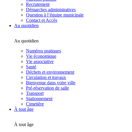
Recrutement
Démarches administratives
Question à l’équipe municipale
Contact et Accès
Au quotidien
Au quotidien
Numéros pratiques
Vie économique
Vie associative
Santé
Déchets et environnement
Circulation et travaux
Bienvenue dans votre ville
Pré-réservation de salle
Transport
Stationnement
Cimetière
À tout âge
À tout âge