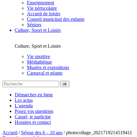
Enseignement
Vie périscolaire
Accueil de loisirs
Conseil municipal des enfants
Séniors
Culture, Sport et Loisirs
Culture, Sport et Loisirs
Vie sportive
Médiathèque
Musées et expositions
Carnaval et géants
Démarches en ligne
Les actus
L’agenda
Posez vos questions
Cassel, je participe
Horaires et contact
Accueil
/
Séjour des 6 – 10 ans
/
photocollage_2021719214519411