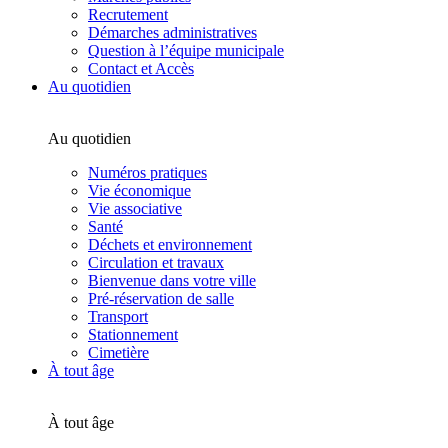
Recrutement
Démarches administratives
Question à l’équipe municipale
Contact et Accès
Au quotidien
Au quotidien
Numéros pratiques
Vie économique
Vie associative
Santé
Déchets et environnement
Circulation et travaux
Bienvenue dans votre ville
Pré-réservation de salle
Transport
Stationnement
Cimetière
À tout âge
À tout âge