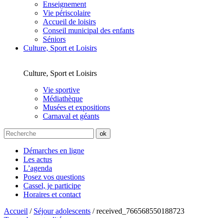
Enseignement
Vie périscolaire
Accueil de loisirs
Conseil municipal des enfants
Séniors
Culture, Sport et Loisirs
Culture, Sport et Loisirs
Vie sportive
Médiathèque
Musées et expositions
Carnaval et géants
Démarches en ligne
Les actus
L’agenda
Posez vos questions
Cassel, je participe
Horaires et contact
Accueil
/
Séjour adolescents
/
received_766568550188723