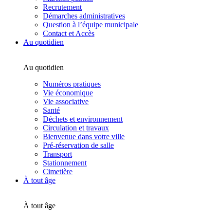
Recrutement
Démarches administratives
Question à l’équipe municipale
Contact et Accès
Au quotidien
Au quotidien
Numéros pratiques
Vie économique
Vie associative
Santé
Déchets et environnement
Circulation et travaux
Bienvenue dans votre ville
Pré-réservation de salle
Transport
Stationnement
Cimetière
À tout âge
À tout âge