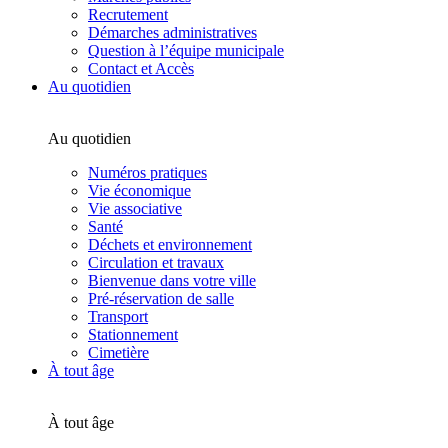
Recrutement
Démarches administratives
Question à l’équipe municipale
Contact et Accès
Au quotidien
Au quotidien
Numéros pratiques
Vie économique
Vie associative
Santé
Déchets et environnement
Circulation et travaux
Bienvenue dans votre ville
Pré-réservation de salle
Transport
Stationnement
Cimetière
À tout âge
À tout âge