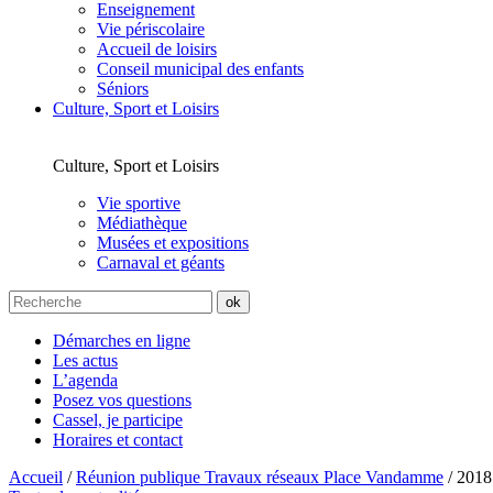
Enseignement
Vie périscolaire
Accueil de loisirs
Conseil municipal des enfants
Séniors
Culture, Sport et Loisirs
Culture, Sport et Loisirs
Vie sportive
Médiathèque
Musées et expositions
Carnaval et géants
Démarches en ligne
Les actus
L’agenda
Posez vos questions
Cassel, je participe
Horaires et contact
Accueil
/
Réunion publique Travaux réseaux Place Vandamme
/
2018