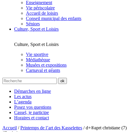
Enseignement
Vie périscolaire
Accueil de loisirs
Conseil municipal des enfants
Séniors
Culture, Sport et Loisirs
Culture, Sport et Loisirs
Vie sportive
Médiathèque
Musées et expositions
Carnaval et géants
Démarches en ligne
Les actus
L’agenda
Posez vos questions
Cassel, je participe
Horaires et contact
Accueil
/
Printemps de l’art des Kasselettes
/
d+®aprt christiane (7)