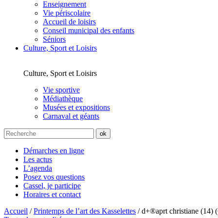
Enseignement
Vie périscolaire
Accueil de loisirs
Conseil municipal des enfants
Séniors
Culture, Sport et Loisirs
Culture, Sport et Loisirs
Vie sportive
Médiathèque
Musées et expositions
Carnaval et géants
Démarches en ligne
Les actus
L’agenda
Posez vos questions
Cassel, je participe
Horaires et contact
Accueil
/
Printemps de l’art des Kasselettes
/
d+®aprt christiane (14) 