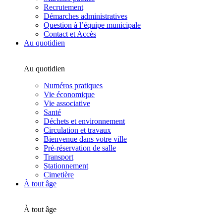
Recrutement
Démarches administratives
Question à l’équipe municipale
Contact et Accès
Au quotidien
Au quotidien
Numéros pratiques
Vie économique
Vie associative
Santé
Déchets et environnement
Circulation et travaux
Bienvenue dans votre ville
Pré-réservation de salle
Transport
Stationnement
Cimetière
À tout âge
À tout âge