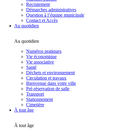
Recrutement
Démarches administratives
Question à l’équipe municipale
Contact et Accès
Au quotidien
Au quotidien
Numéros pratiques
Vie économique
Vie associative
Santé
Déchets et environnement
Circulation et travaux
Bienvenue dans votre ville
Pré-réservation de salle
Transport
Stationnement
Cimetière
À tout âge
À tout âge