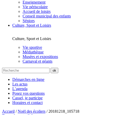
Enseignement
Vie périscolaire
Accueil de loisirs
Conseil municipal des enfants
Séniors
Culture, Sport et Loisirs
Culture, Sport et Loisirs
Vie sportive
Médiathèque
Musées et expositions
Carnaval et géants
Démarches en ligne
Les actus
L’agenda
Posez vos questions
Cassel, je participe
Horaires et contact
Accueil
/
Noël des écoliers
/
20181218_105718