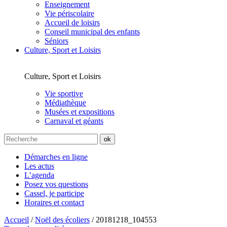
Enseignement
Vie périscolaire
Accueil de loisirs
Conseil municipal des enfants
Séniors
Culture, Sport et Loisirs
Culture, Sport et Loisirs
Vie sportive
Médiathèque
Musées et expositions
Carnaval et géants
Démarches en ligne
Les actus
L’agenda
Posez vos questions
Cassel, je participe
Horaires et contact
Accueil
/
Noël des écoliers
/
20181218_104553