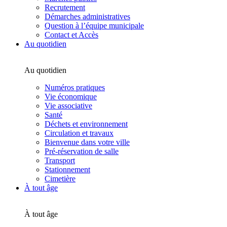
Recrutement
Démarches administratives
Question à l’équipe municipale
Contact et Accès
Au quotidien
Au quotidien
Numéros pratiques
Vie économique
Vie associative
Santé
Déchets et environnement
Circulation et travaux
Bienvenue dans votre ville
Pré-réservation de salle
Transport
Stationnement
Cimetière
À tout âge
À tout âge