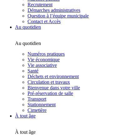
Recrutement
Démarches administratives
Question à l’équipe municipale
Contact et Accès
Au quotidien
Au quotidien
Numéros pratiques
Vie économique
Vie associative
Santé
Déchets et environnement
Circulation et travaux
Bienvenue dans votre ville
Pré-réservation de salle
Transport
Stationnement
Cimetière
À tout âge
À tout âge