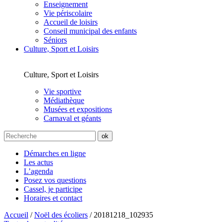
Enseignement
Vie périscolaire
Accueil de loisirs
Conseil municipal des enfants
Séniors
Culture, Sport et Loisirs
Culture, Sport et Loisirs
Vie sportive
Médiathèque
Musées et expositions
Carnaval et géants
Démarches en ligne
Les actus
L’agenda
Posez vos questions
Cassel, je participe
Horaires et contact
Accueil
/
Noël des écoliers
/
20181218_102935