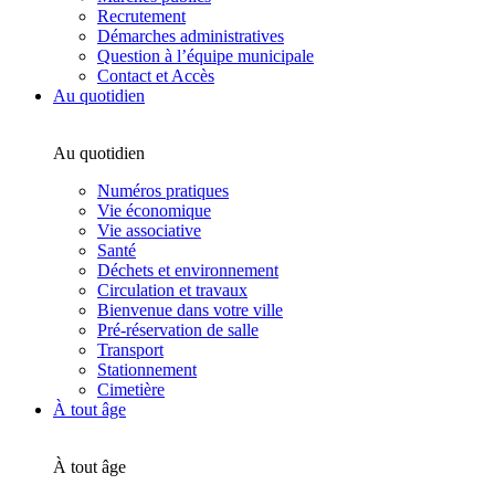
Recrutement
Démarches administratives
Question à l’équipe municipale
Contact et Accès
Au quotidien
Au quotidien
Numéros pratiques
Vie économique
Vie associative
Santé
Déchets et environnement
Circulation et travaux
Bienvenue dans votre ville
Pré-réservation de salle
Transport
Stationnement
Cimetière
À tout âge
À tout âge