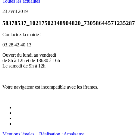
Toutes les actualités
23 avril 2019
58378537_10217502348904820_7305864457123528
Contactez la mairie !
03.28.42.40.13
Ouvert du lundi au vendredi
de 8h à 12h et de 13h30 à 16h
Le samedi de 9h à 12h
Votre navigateur est incompatible avec les iframes.
Mentions légales
Réalisation : Amalgame