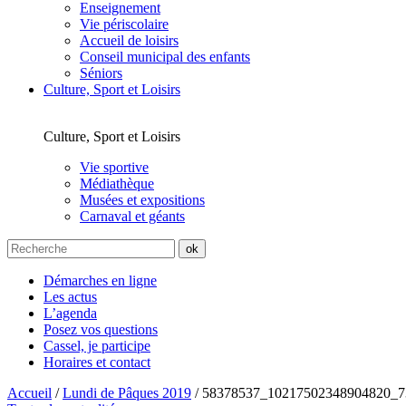
Enseignement
Vie périscolaire
Accueil de loisirs
Conseil municipal des enfants
Séniors
Culture, Sport et Loisirs
Culture, Sport et Loisirs
Vie sportive
Médiathèque
Musées et expositions
Carnaval et géants
Démarches en ligne
Les actus
L’agenda
Posez vos questions
Cassel, je participe
Horaires et contact
Accueil
/
Lundi de Pâques 2019
/
58378537_10217502348904820_7