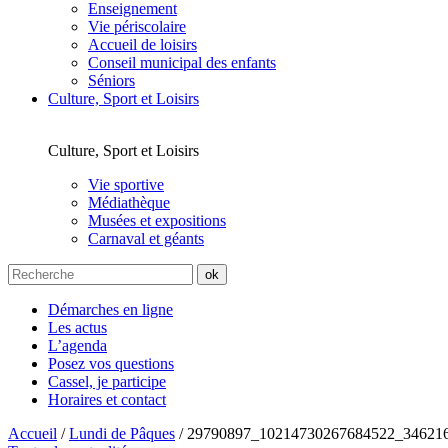
Enseignement
Vie périscolaire
Accueil de loisirs
Conseil municipal des enfants
Séniors
Culture, Sport et Loisirs
Culture, Sport et Loisirs
Vie sportive
Médiathèque
Musées et expositions
Carnaval et géants
Démarches en ligne
Les actus
L’agenda
Posez vos questions
Cassel, je participe
Horaires et contact
Accueil
/
Lundi de Pâques
/
29790897_10214730267684522_34621