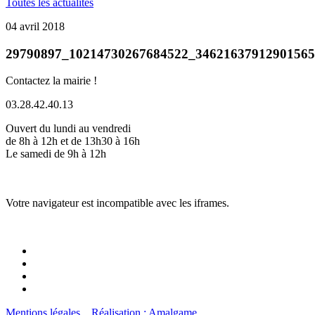
Toutes les actualités
04 avril 2018
29790897_10214730267684522_3462163791290156
Contactez la mairie !
03.28.42.40.13
Ouvert du lundi au vendredi
de 8h à 12h et de 13h30 à 16h
Le samedi de 9h à 12h
Votre navigateur est incompatible avec les iframes.
Mentions légales
Réalisation : Amalgame