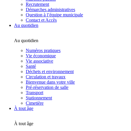
Recrutement
Démarches administratives
Question à l’équipe municipale
Contact et Accès
Au quotidien
Au quotidien
Numéros pratiques
Vie économique
Vie associative
Santé
Déchets et environnement
Circulation et travaux
Bienvenue dans votre ville
Pré-réservation de salle
Transport
Stationnement
Cimetière
À tout âge
À tout âge