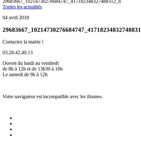
29683667_10214730276684747_417182348327488312_n
Toutes les actualités
04 avril 2018
29683667_10214730276684747_4171823483274883
Contactez la mairie !
03.28.42.40.13
Ouvert du lundi au vendredi
de 8h à 12h et de 13h30 à 16h
Le samedi de 9h à 12h
Votre navigateur est incompatible avec les iframes.