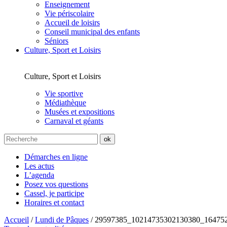
Enseignement
Vie périscolaire
Accueil de loisirs
Conseil municipal des enfants
Séniors
Culture, Sport et Loisirs
Culture, Sport et Loisirs
Vie sportive
Médiathèque
Musées et expositions
Carnaval et géants
Démarches en ligne
Les actus
L’agenda
Posez vos questions
Cassel, je participe
Horaires et contact
Accueil
/
Lundi de Pâques
/
29597385_10214735302130380_16475