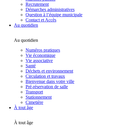
Recrutement
Démarches administratives
Question à l’équipe municipale
Contact et Accès
Au quotidien
Au quotidien
Numéros pratiques
Vie économique
Vie associative
Santé
Déchets et environnement
Circulation et travaux
Bienvenue dans votre ville
Pré-réservation de salle
Transport
Stationnement
Cimetière
À tout âge
À tout âge