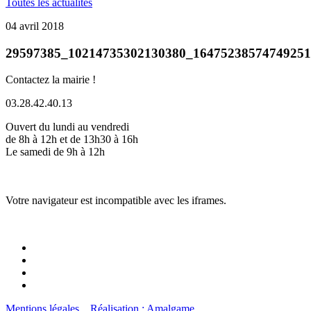
Toutes les actualités
04 avril 2018
29597385_10214735302130380_1647523857474925
Contactez la mairie !
03.28.42.40.13
Ouvert du lundi au vendredi
de 8h à 12h et de 13h30 à 16h
Le samedi de 9h à 12h
Votre navigateur est incompatible avec les iframes.
Mentions légales
Réalisation : Amalgame