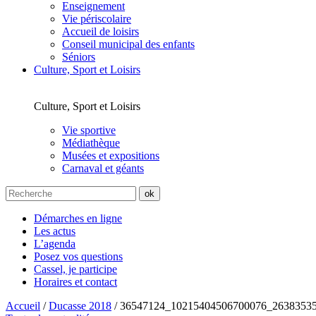
Enseignement
Vie périscolaire
Accueil de loisirs
Conseil municipal des enfants
Séniors
Culture, Sport et Loisirs
Culture, Sport et Loisirs
Vie sportive
Médiathèque
Musées et expositions
Carnaval et géants
Démarches en ligne
Les actus
L’agenda
Posez vos questions
Cassel, je participe
Horaires et contact
Accueil
/
Ducasse 2018
/
36547124_10215404506700076_2638353