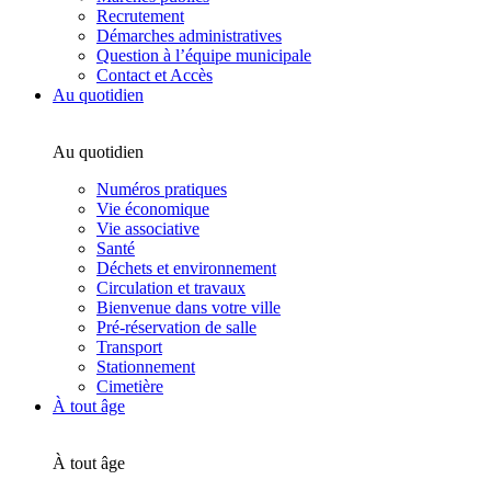
Recrutement
Démarches administratives
Question à l’équipe municipale
Contact et Accès
Au quotidien
Au quotidien
Numéros pratiques
Vie économique
Vie associative
Santé
Déchets et environnement
Circulation et travaux
Bienvenue dans votre ville
Pré-réservation de salle
Transport
Stationnement
Cimetière
À tout âge
À tout âge