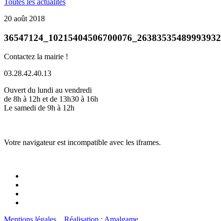
Toutes les actualités
20 août 2018
36547124_10215404506700076_2638353548999393
Contactez la mairie !
03.28.42.40.13
Ouvert du lundi au vendredi
de 8h à 12h et de 13h30 à 16h
Le samedi de 9h à 12h
Votre navigateur est incompatible avec les iframes.
Mentions légales
Réalisation : Amalgame