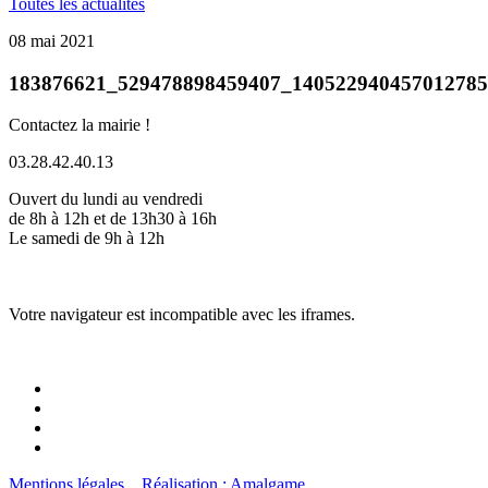
Toutes les actualités
08 mai 2021
183876621_529478898459407_14052294045701278
Contactez la mairie !
03.28.42.40.13
Ouvert du lundi au vendredi
de 8h à 12h et de 13h30 à 16h
Le samedi de 9h à 12h
Votre navigateur est incompatible avec les iframes.
Mentions légales
Réalisation : Amalgame