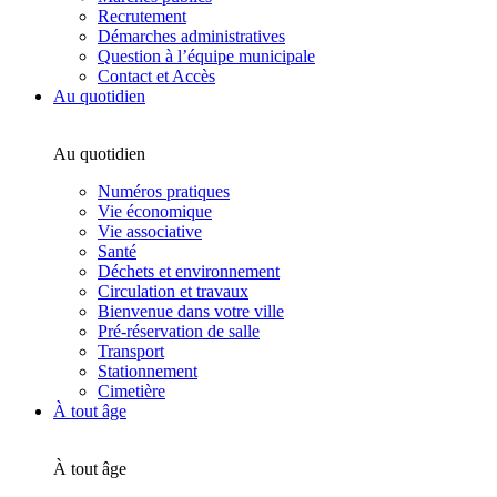
Recrutement
Démarches administratives
Question à l’équipe municipale
Contact et Accès
Au quotidien
Au quotidien
Numéros pratiques
Vie économique
Vie associative
Santé
Déchets et environnement
Circulation et travaux
Bienvenue dans votre ville
Pré-réservation de salle
Transport
Stationnement
Cimetière
À tout âge
À tout âge