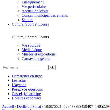
Enseignement
Vie périscolaire
Accueil de loisirs
Conseil municipal des enfants
Séniors
Culture, Sport et Loisirs
Culture, Sport et Loisirs
Vie sportive
Médiathèque
Musées et expositions
Carnaval et géants
Démarches en ligne
Les actus
L’agenda
Posez vos questions
Cassel, je participe
Horaires et contact
Accueil
/
Défilé du 8 mai
/
183876621_529478898459407_1405229