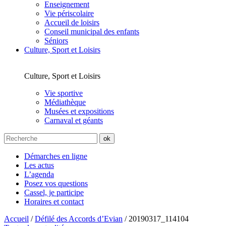
Enseignement
Vie périscolaire
Accueil de loisirs
Conseil municipal des enfants
Séniors
Culture, Sport et Loisirs
Culture, Sport et Loisirs
Vie sportive
Médiathèque
Musées et expositions
Carnaval et géants
Démarches en ligne
Les actus
L’agenda
Posez vos questions
Cassel, je participe
Horaires et contact
Accueil
/
Défilé des Accords d’Evian
/
20190317_114104