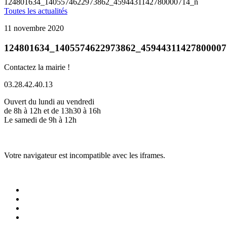
124801634_1405574622973862_4594431142780000714_n
Toutes les actualités
11 novembre 2020
124801634_1405574622973862_45944311427800007
Contactez la mairie !
03.28.42.40.13
Ouvert du lundi au vendredi
de 8h à 12h et de 13h30 à 16h
Le samedi de 9h à 12h
Votre navigateur est incompatible avec les iframes.