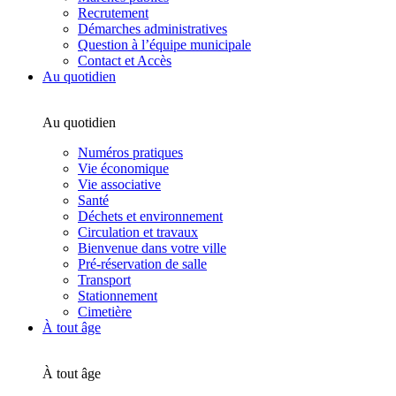
Recrutement
Démarches administratives
Question à l’équipe municipale
Contact et Accès
Au quotidien
Au quotidien
Numéros pratiques
Vie économique
Vie associative
Santé
Déchets et environnement
Circulation et travaux
Bienvenue dans votre ville
Pré-réservation de salle
Transport
Stationnement
Cimetière
À tout âge
À tout âge