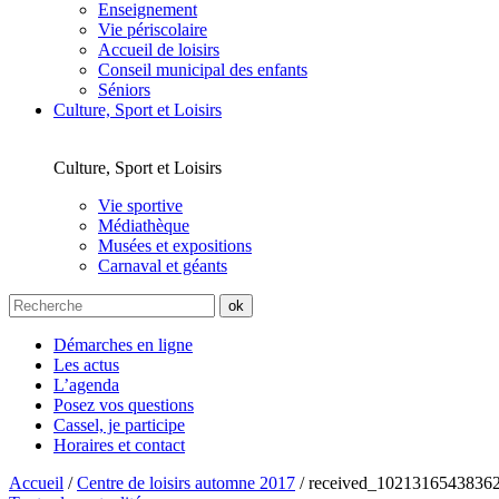
Enseignement
Vie périscolaire
Accueil de loisirs
Conseil municipal des enfants
Séniors
Culture, Sport et Loisirs
Culture, Sport et Loisirs
Vie sportive
Médiathèque
Musées et expositions
Carnaval et géants
Démarches en ligne
Les actus
L’agenda
Posez vos questions
Cassel, je participe
Horaires et contact
Accueil
/
Centre de loisirs automne 2017
/
received_1021316543836