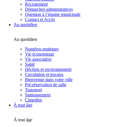
Recrutement
Démarches administratives
Question à l’équipe municipale
Contact et Accès
Au quotidien
Au quotidien
Numéros pratiques
Vie économique
Vie associative
Santé
Déchets et environnement
Circulation et travaux
Bienvenue dans votre ville
Pré-réservation de salle
Transport
Stationnement
Cimetière
À tout âge
À tout âge