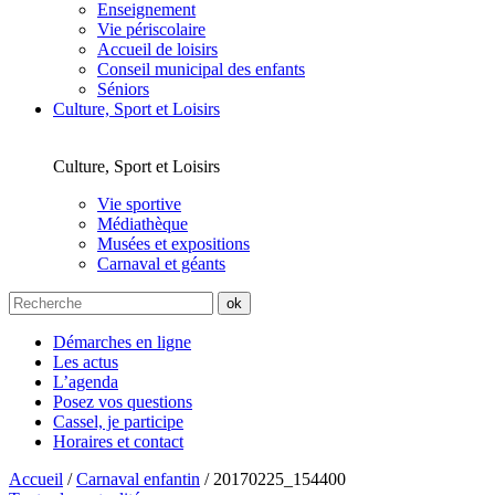
Enseignement
Vie périscolaire
Accueil de loisirs
Conseil municipal des enfants
Séniors
Culture, Sport et Loisirs
Culture, Sport et Loisirs
Vie sportive
Médiathèque
Musées et expositions
Carnaval et géants
Démarches en ligne
Les actus
L’agenda
Posez vos questions
Cassel, je participe
Horaires et contact
Accueil
/
Carnaval enfantin
/
20170225_154400