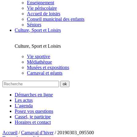
Enseignement
Vie périscolaire
Accueil de loisirs
Conseil municipal des enfants
Séniors
Culture, Sport et Loisirs
Culture, Sport et Loisirs
Vie sportive
Médiathèque
Musées et expositions
Carnaval et géants
Démarches en ligne
Les actus
L’agenda
Posez vos questions
Cassel, je participe
Horaires et contact
Accueil
/
Carnaval d’hiver
/
20190303_095500