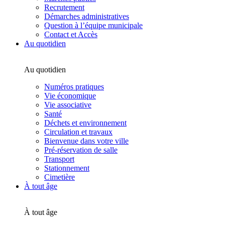
Recrutement
Démarches administratives
Question à l’équipe municipale
Contact et Accès
Au quotidien
Au quotidien
Numéros pratiques
Vie économique
Vie associative
Santé
Déchets et environnement
Circulation et travaux
Bienvenue dans votre ville
Pré-réservation de salle
Transport
Stationnement
Cimetière
À tout âge
À tout âge