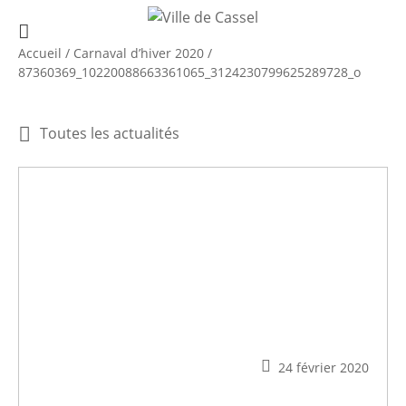
Accueil
/
Carnaval d’hiver 2020
/
87360369_10220088663361065_3124230799625289728_o
Toutes les actualités
24 février 2020