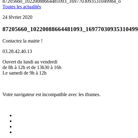
87205660_10220088664481093_1697703093531049984_o
Toutes les actualités
24 février 2020
87205660_10220088664481093_16977030935310499
Contactez la mairie !
03.28.42.40.13
Ouvert du lundi au vendredi
de 8h à 12h et de 13h30 à 16h
Le samedi de 9h à 12h
Votre navigateur est incompatible avec les iframes.