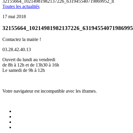
32155664_10214981982137226_631945540719869952_n
Toutes les actualités
17 mai 2018
32155664_10214981982137226_6319455407198699
Contactez la mairie !
03.28.42.40.13
Ouvert du lundi au vendredi
de 8h à 12h et de 13h30 à 16h
Le samedi de 9h à 12h
Votre navigateur est incompatible avec les iframes.