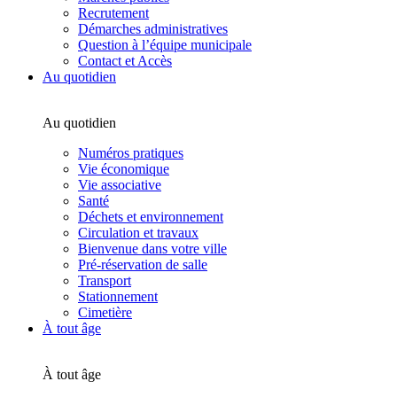
Recrutement
Démarches administratives
Question à l’équipe municipale
Contact et Accès
Au quotidien
Au quotidien
Numéros pratiques
Vie économique
Vie associative
Santé
Déchets et environnement
Circulation et travaux
Bienvenue dans votre ville
Pré-réservation de salle
Transport
Stationnement
Cimetière
À tout âge
À tout âge