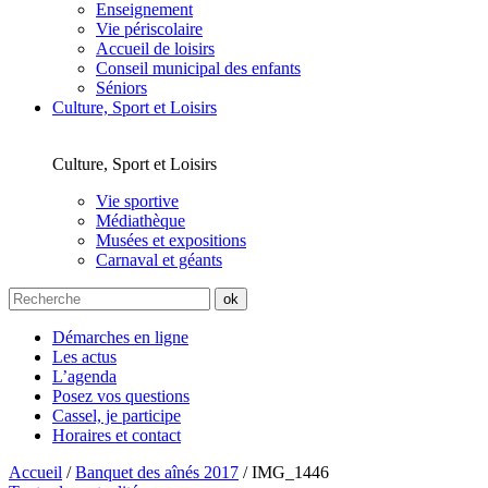
Enseignement
Vie périscolaire
Accueil de loisirs
Conseil municipal des enfants
Séniors
Culture, Sport et Loisirs
Culture, Sport et Loisirs
Vie sportive
Médiathèque
Musées et expositions
Carnaval et géants
Démarches en ligne
Les actus
L’agenda
Posez vos questions
Cassel, je participe
Horaires et contact
Accueil
/
Banquet des aînés 2017
/
IMG_1446